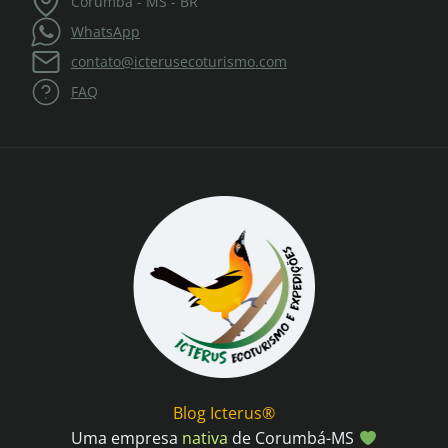
Corumbá - MS - BR
O
PARAÍSO
WhatsApp
DA
BIODIVERSIDADE
contato@icterusecoturismo.com
BRASILEIRA
FAQ
Blog Icterus®
Uma empresa
nativa
de Corumbá-MS