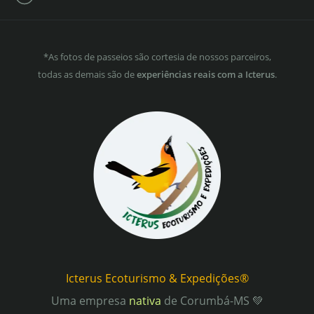
*As fotos de passeios são cortesia de nossos parceiros,
todas as demais são de
experiências reais com a Icterus
.
Icterus Ecoturismo & Expedições®
Uma empresa
nativa
de Corumbá-MS 💚