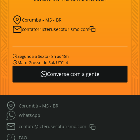
Corumbá - MS - BR
contato@icterusecoturismo.com
Segunda à Sexta - 8h às 18h
Mato Grosso do Sul, UTC -4
Converse com a gente
Corumbá - MS - BR
WhatsApp
contato@icterusecoturismo.com
FAQ